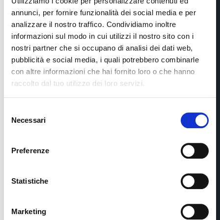
Utilizziamo i cookie per personalizzare contenuti ed
città.
annunci, per fornire funzionalità dei social media e per
analizzare il nostro traffico. Condividiamo inoltre
I nostri
informazioni sul modo in cui utilizzi il nostro sito con i
nostri partner che si occupano di analisi dei dati web,
prodotti
pubblicità e social media, i quali potrebbero combinarle
con altre informazioni che hai fornito loro o che hanno
raccolto dal tuo utilizzo dei loro servizi.
Selezione
Necessari
del
consenso
Preferenze
MyTunnel
Statistiche
La soluzione di gestione
per il monitoraggio e il
Marketing
controllo delle