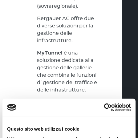
(sovraregionale).
Bergauer AG offre due
diverse soluzioni per la
gestione delle
infrastrutture.
MyTunnel
è una
soluzione dedicata alla
gestione delle gallerie
che combina le funzioni
di gestione del traffico e
delle infrastrutture.
infraMaster
city
è il
sistema di guida centrale
per gli spazi abitativi
urbani, dalle piccole
Questo sito web utilizza i cookie
comunità alle grandi